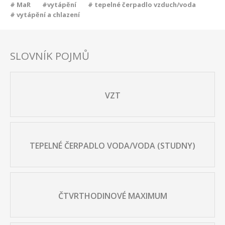
# MaR
#vytápění
# tepelné čerpadlo vzduch/voda
# vytápění a chlazení
SLOVNÍK POJMŮ
VZT
TEPELNÉ ČERPADLO VODA/VODA (STUDNY)
ČTVRTHODINOVÉ MAXIMUM