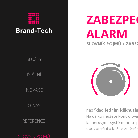
ZABEZPE
ALARM
SLOVNÍK POJMŮ
/
ZABE
SLUŽBY
ŘEŠENÍ
INOVACE
O NÁS
například
jedním kliknutí
Na dálku můžete kontrolovat 
REFERENCE
kamerovým systémem a po
upozornění o každé změně či
SLOVNÍK POJMŮ