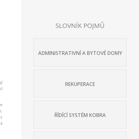
SLOVNÍK POJMŮ
ADMINISTRATIVNÍ A BYTOVÉ DOMY
jí
REKUPERACE
cí
te
c.
ŘÍDÍCÍ SYSTÉM KOBRA
 s
tá