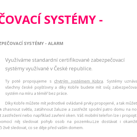
ČOVACÍ SYSTÉMY -
ZPEČOVACÍ SYSTÉMY - ALARM
Využíváme standardní certifikované zabezpečovací
systémy využívané v České republice.
Ty poté propojujeme s
chytrým systémem Kobra
. Systémy uznáva
všechny české pojišťovny a díky Kobře budete mít svůj zabezpečova
systém na míru a téměř bez práce.
Díky Kobře můžete mít jednotlivé ovládané prvky propojené, a tak může
m
zhasnout světla, zatáhnout žaluzie a zastřežit spodní patro domu na no
zastřežení nebo například zavření oken. Váš mobilní telefon lze i propojit
mocí něj sledovat pohyb osob na pozemku.Lze dostávat i okamži
 živě sledovat, co se děje před vaším domem.