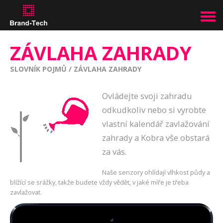
ZÁVLAHA ZAHRADY
SLOVNÍK POJMŮ
/
ZÁVLAHA ZAHRADY
Ovládejte svoji zahradu
odkudkoliv nebo si vyrobte
vlastní kalendář zavlažování
zahrady a Kobra vše obstará
za vás.
Naše senzory ohlídají vlhkost půdy a
blížící se srážky, takže budete vždy vědět, v jaké míře je třeba
zavlažovat.