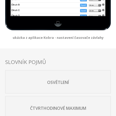
ukázka z aplikace Kobra - nastavení časovače závlahy
SLOVNÍK POJMŮ
OSVĚTLENÍ
ČTVRTHODINOVÉ MAXIMUM